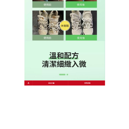
細更密更堅韌，適合重度髒汙，柔性的刷頭輕柔疏
散，適合輕度髒汙，還特別添加藍莓因數，能够快速
的活化污漬。
作
發
分
admin
2024 年 11 月 4 日
去污膏推薦
者
佈
類
日
期:
文
上一篇文章
章
清潔膏推薦方便快速清潔鞋面髒污，
上
一
讓小白鞋乾乾淨淨沒煩惱
導
篇
覽
文
章:
下一篇文章
清潔膏推薦能夠讓髒兮兮的鞋子祛除
下
一
表面的頑固污漬